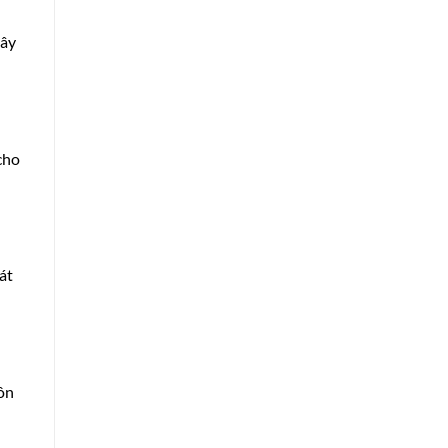
gây
cho
át
tôn